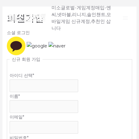
Main
콘
미소글로벌-게임계정매입-엔
텐
씨,넷마블,리니지,솔인챈트,모
회원가입
Menu
츠
바일게임 신규계정,추천인 삽
로
니다
소셜 로그인
건
너
뛰
신규 회원 가입
기
아이디 선택
*
이름
*
이메일
*
비밀번호
*