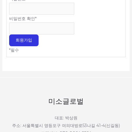
비밀번호 확인
*
*
필수
미소글로벌
대표: 박상원
주소: 서울특별시 영등포구 여의대방로53나길 41-4(신길동)