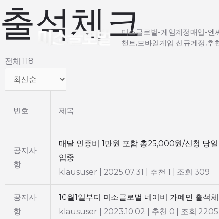
출석체크
콘
텐
미소글로벌-게임계정매입-엔씨
츠
챈트,모바일게임 신규계정,추
로
전체 118
건
너
뛰
기
번호
제목
매달 인증비 1만원 포함 총25,000원/신청 당일
공지사
입중
항
klaususer
|
2025.07.31
|
추천 1
|
조회 309
공지사
10월1일부터 미소글로벌 네이버 카폐만 출석
항
klaususer
|
2023.10.02
|
추천 0
|
조회 2205