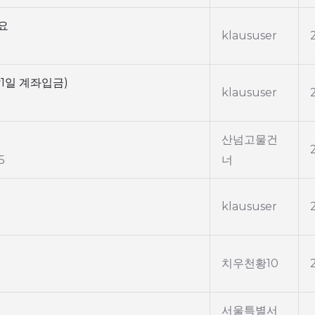
요
klaususer
1일 계좌입금)
klaususer
산넘고물건
5
너
klaususer
치우천황10
서울특별서