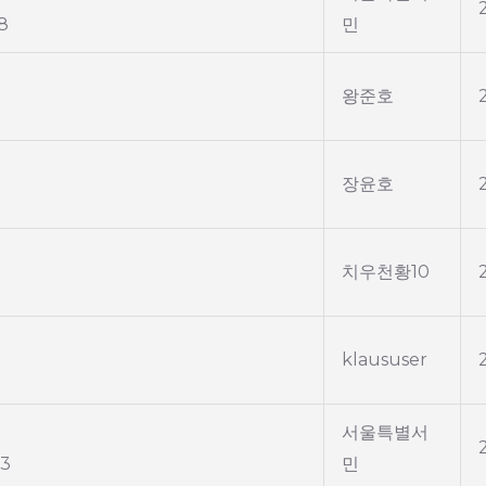
8
민
왕준호
장윤호
치우천황10
klaususer
서울특별서
3
민