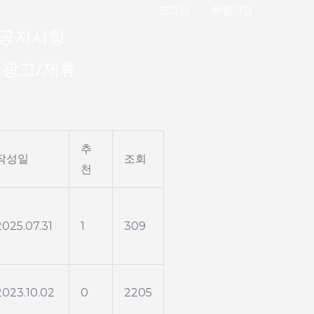
로그인
회원가입
공지사항
출석체크
광고/제휴
추
작성일
조회
천
2025.07.31
1
309
2023.10.02
0
2205