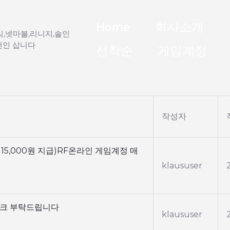
Home
회사소개
,넷마블,리니지,솔인
천인 삽니다
선착순
게임계정
작성자
 15,000원 지급)RF온라인 게임계정 매
klaususer
체크 부탁드립니다
klaususer