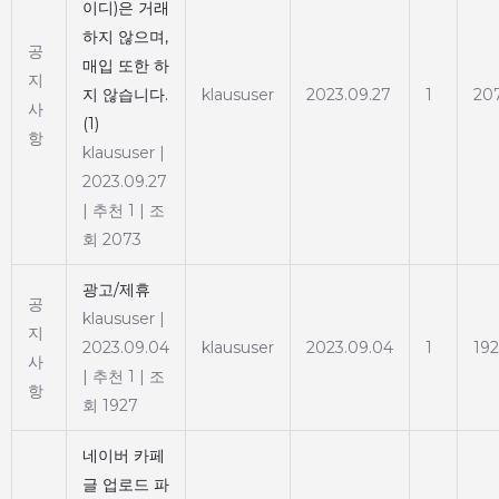
이디)은 거래
하지 않으며,
공
매입 또한 하
지
지 않습니다.
klaususer
2023.09.27
1
20
사
(1)
항
klaususer
|
2023.09.27
|
추천 1
|
조
회 2073
광고/제휴
공
klaususer
|
지
2023.09.04
klaususer
2023.09.04
1
19
사
|
추천 1
|
조
항
회 1927
네이버 카페
글 업로드 파