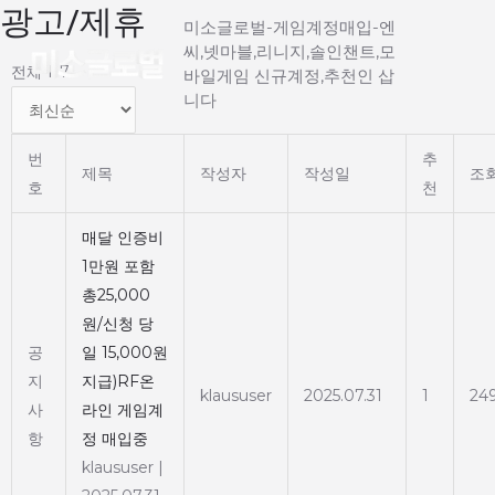
광고/제휴
Main
콘
미소글로벌-게임계정매입-엔
텐
씨,넷마블,리니지,솔인챈트,모
Menu
츠
전체 117
바일게임 신규계정,추천인 삽
로
니다
건
너
번
추
제목
작성자
작성일
조
뛰
호
천
기
매달 인증비
1만원 포함
총25,000
원/신청 당
공
일 15,000원
지
지급)RF온
klaususer
2025.07.31
1
24
사
라인 게임계
항
정 매입중
klaususer
|