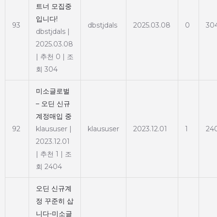
트너 모집중
입니다!
93
dbstjdals
2025.03.08
0
30
dbstjdals
|
2025.03.08
|
추천 0
|
조
회 304
미소글로벌
– 오딘 신규
계정매입 중
92
klaususer
|
klaususer
2023.12.01
1
24
2023.12.01
|
추천 1
|
조
회 2404
오딘 신규계
정 꾸준히 삽
니다-미소글