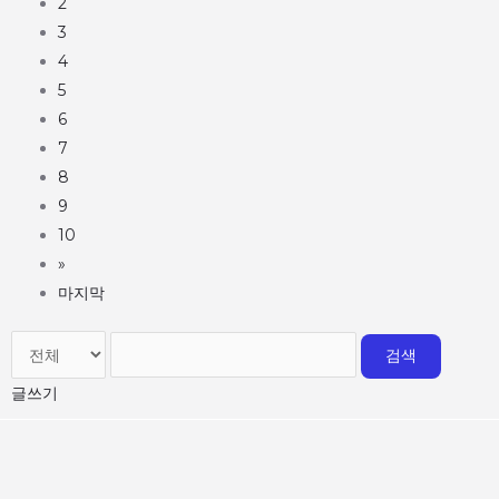
2
3
4
5
6
7
8
9
10
»
마지막
검색
글쓰기