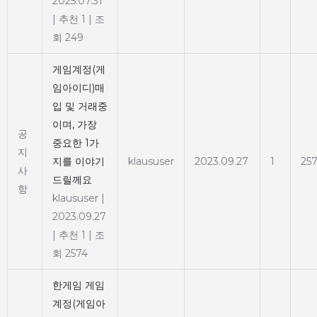
2025.07.31
|
추천 1
|
조
회 249
게임계정(게
임아이디)매
입 및 거래중
이며, 가장
공
중요한 1가
지
지를 이야기
klaususer
2023.09.27
1
25
사
드릴께요
항
klaususer
|
2023.09.27
|
추천 1
|
조
회 2574
한게임 게임
계정(게임아