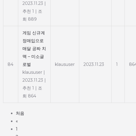
2023.11.23
|
추천 1
|
조
회 889
게임 신규계
정매입으로
매달 공짜 치
맥 – 미소글
84
로벌
klaususer
2023.11.23
1
86
klaususer
|
2023.11.23
|
추천 1
|
조
회 864
처음
«
1