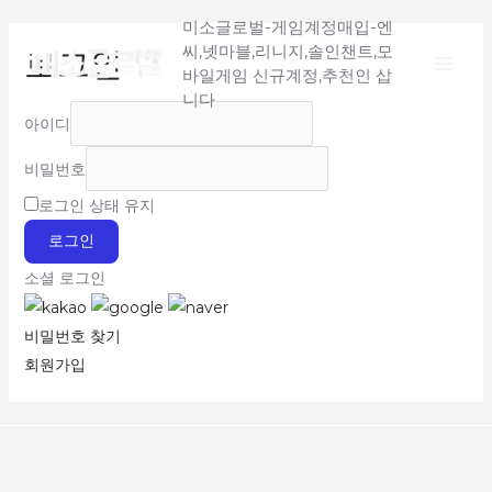
Main
콘
미소글로벌-게임계정매입-엔
텐
씨,넷마블,리니지,솔인챈트,모
로그인
Menu
츠
바일게임 신규계정,추천인 삽
로
니다
아이디
건
너
비밀번호
뛰
로그인 상태 유지
기
로그인
소셜 로그인
비밀번호 찾기
회원가입