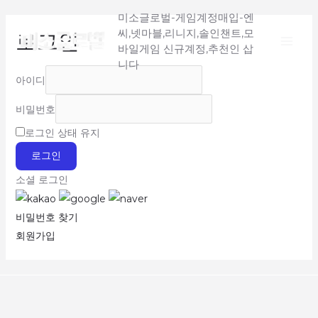
Main
콘
미소글로벌-게임계정매입-엔
텐
씨,넷마블,리니지,솔인챈트,모
로그인
Menu
츠
바일게임 신규계정,추천인 삽
로
니다
아이디
건
너
비밀번호
뛰
로그인 상태 유지
기
로그인
소셜 로그인
비밀번호 찾기
회원가입