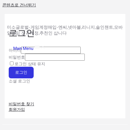
콘텐츠로 건너뛰기
미소글로벌-게임계정매입-엔씨,넷마블,리니지,솔인챈트,모바
로그인
일게임 신규계정,추천인 삽니다
Main Menu
아이디
비밀번호
로그인 상태 유지
로그인
소셜 로그인
비밀번호 찾기
회원가입