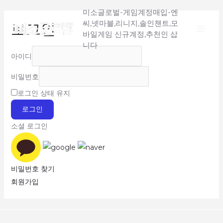
Main
콘
미소글로벌-게임계정매입-엔
텐
씨,넷마블,리니지,솔인챈트,모
로그인
Menu
츠
바일게임 신규계정,추천인 삽
로
니다
아이디
건
너
비밀번호
뛰
로그인 상태 유지
기
로그인
소셜 로그인
비밀번호 찾기
회원가입