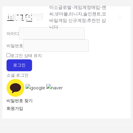
Main
콘
미소글로벌-게임계정매입-엔
텐
씨,넷마블,리니지,솔인챈트,모
로그인
Menu
츠
바일게임 신규계정,추천인 삽
로
니다
아이디
건
너
비밀번호
뛰
로그인 상태 유지
기
로그인
소셜 로그인
비밀번호 찾기
회원가입