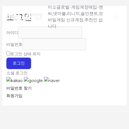
Main
콘
미소글로벌-게임계정매입-엔
텐
씨,넷마블,리니지,솔인챈트,모
로그인
Menu
츠
바일게임 신규계정,추천인 삽
로
니다
아이디
건
너
비밀번호
뛰
로그인 상태 유지
기
로그인
소셜 로그인
비밀번호 찾기
회원가입