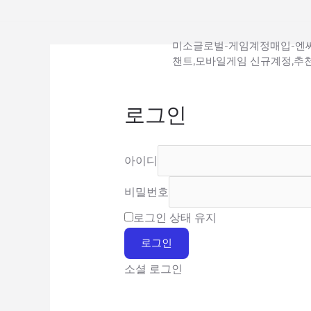
콘
텐
미소글로벌-게임계정매입-엔씨
츠
챈트,모바일게임 신규계정,추
로
건
로그인
너
뛰
기
아이디
비밀번호
로그인 상태 유지
로그인
소셜 로그인