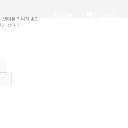
Home
회사소개
,넷마블,리니지,솔인
천인 삽니다
선착순
게임계정