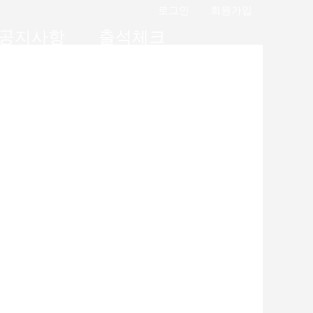
로그인
회원가입
공지사항
출석체크
광고/제휴