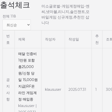
출석체크
Main
콘
미소글로벌-게임계정매입-엔
텐
씨,넷마블,리니지,솔인챈트,모
Menu
츠
전체 118
바일게임 신규계정,추천인 삽
로
니다
건
너
번
추
제목
작성자
작성일
조
뛰
호
천
기
매달 인증비
1만원 포함
총25,000
원/신청 당
공
일 15,000원
지
지급)RF온
klaususer
2025.07.31
1
30
사
라인 게임계
항
정 매입중
klaususer
|