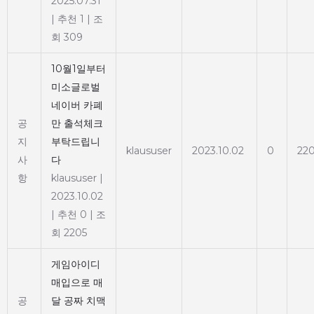
2025.07.31
|
추천 1
|
조
회 309
10월1일부터
미소글로벌
네이버 카폐
공
만 출석체크
지
부탁드립니
klaususer
2023.10.02
0
22
사
다
항
klaususer
|
2023.10.02
|
추천 0
|
조
회 2205
게임아이디
매입으로 매
공
달 공짜 치맥