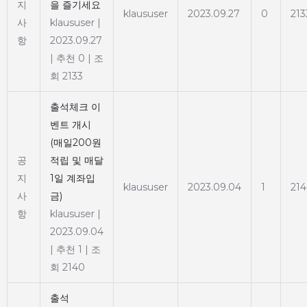
지
을 즐기세요
klaususer
2023.09.27
0
213
사
klaususer
|
항
2023.09.27
|
추천 0
|
조
회 2133
출석체크 이
벤트 개시
(매일200원
공
적립 및 매달
지
1일 계좌입
klaususer
2023.09.04
1
21
사
금)
항
klaususer
|
2023.09.04
|
추천 1
|
조
회 2140
출석