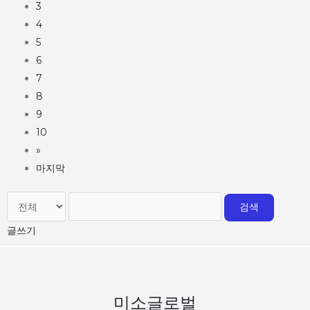
3
4
5
6
7
8
9
10
»
마지막
검색
글쓰기
미소글로벌