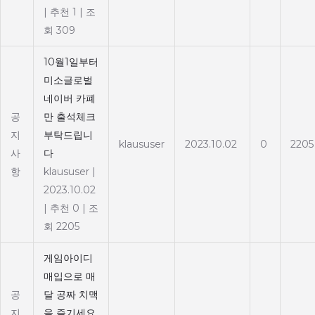
|
추천 1
|
조
회 309
10월1일부터
미소글로벌
네이버 카폐
공
만 출석체크
지
부탁드립니
klaususer
2023.10.02
0
2205
사
다
항
klaususer
|
2023.10.02
|
추천 0
|
조
회 2205
게임아이디
매입으로 매
공
달 공짜 치맥
지
을 즐기세요