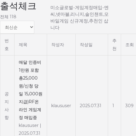
출석체크
Main
콘
미소글로벌-게임계정매입-엔
텐
씨,넷마블,리니지,솔인챈트,모
Menu
전체 118
츠
바일게임 신규계정,추천인 삽
로
니다
건
번
추
너
제목
작성자
작성일
조회
호
천
뛰
기
매달 인증비
1만원 포함
총25,000
원/신청 당
공
일 15,000원
지
지급)RF온
klaususer
2025.07.31
1
309
사
라인 게임계
항
정 매입중
klaususer
|
2025.07.31