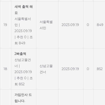
새벽 출첵 해
요
서울특별서
서울특별
19
민
|
2023.09.19
0
849
서민
2023.09.19
|
추천 0
|
조
회 849
2빠출첵
산넘고물건
너
|
산넘고물
18
2023.09.19
0
852
2023.09.19
건너
|
추천 0
|
조
회 852
가입인사 드
립니다.