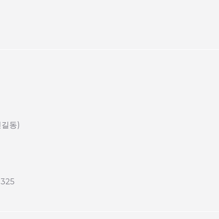
신길동)
325