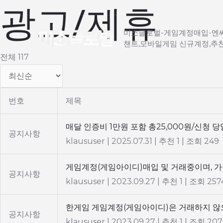
광고/제휴
콘
텐
미소글로벌-게임계정매입-엔씨
츠
챈트,모바일게임 신규계정,추
로
전체 117
건
너
뛰
번호
제목
기
매달 인증비 1만원 포함 총25,000원/신청 당
공지사항
klaususer
|
2025.07.31
|
추천 1
|
조회 249
게임계정(게임아이디)매입 및 거래중이며, 가
공지사항
klaususer
|
2023.09.27
|
추천 1
|
조회 257
한게임 게임계정(게임아이디)은 거래하지 않으
공지사항
klaususer
|
2023.09.27
|
추천 1
|
조회 207