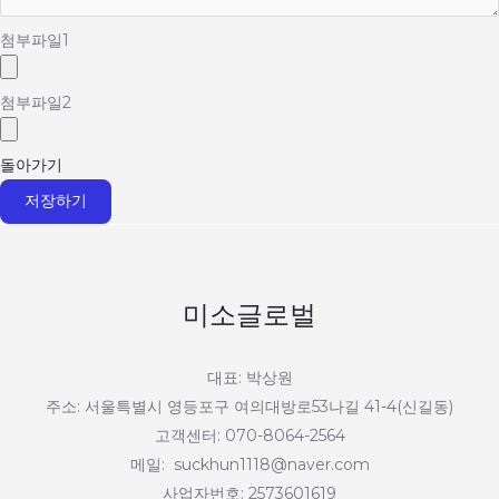
첨부파일
1
첨부파일
2
돌아가기
저장하기
미소글로벌
대표: 박상원
주소: 서울특별시 영등포구 여의대방로53나길 41-4(신길동)
고객센터: 070-8064-2564
메일: suckhun1118@naver.com
사업자번호: 2573601619