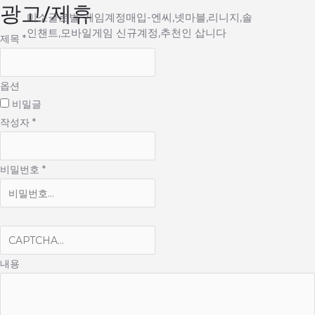
광고/제휴
Main
콘
미소글로벌-게임계정매입-엔씨,넷마블,리니지,솔
텐
인챈트,모바일게임 신규계정,추천인 삽니다
Menu
제목
*
츠
로
건
옵션
너
비밀글
뛰
작성자
*
기
비밀번호
*
내용