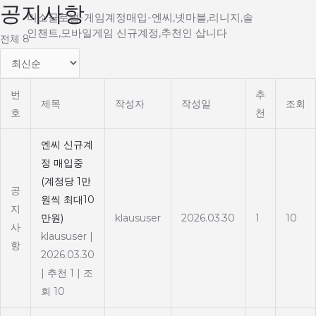
공지사항
Main
콘
미소글로벌-게임계정매입-엔씨,넷마블,리니지,솔
텐
인챈트,모바일게임 신규계정,추천인 삽니다
Menu
전체 8
츠
로
건
번
추
너
제목
작성자
작성일
조회
호
천
뛰
기
엔씨 신규계
정 매입중
(계정당 1만
공
원씩 최대10
지
만원)
klaususer
2026.03.30
1
10
사
klaususer
|
항
2026.03.30
|
추천 1
|
조
회 10