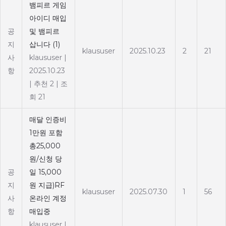
뱀피르 게임
아이디 매입
공
및 뱀피르
지
삽니다
(1)
klaususer
2025.10.23
2
21
사
klaususer
|
항
2025.10.23
|
추천 2
|
조
회 21
매달 인증비
1만원 포함
총25,000
원/신청 당
공
일 15,000
지
원 지급)RF
klaususer
2025.07.30
1
56
사
온라인 계정
항
매입중
klaususer
|