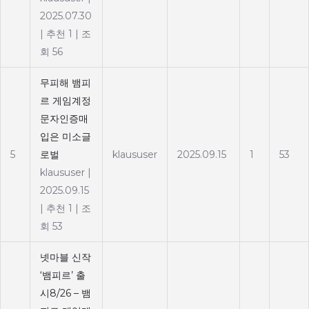
2025.07.30
|
추천 1
|
조
회 56
무피해 뱀피
르 게임계정
문자인증매
입은 미소글
5
로벌
klaususer
2025.09.15
1
53
klaususer
|
2025.09.15
|
추천 1
|
조
회 53
넷마블 신작
‘뱀피르’ 출
시8/26 – 뱀