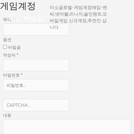
게임계정
Main
콘
미소글로벌-게임계정매입-엔
텐
씨,넷마블,리니지,솔인챈트,모
Menu
츠
제목
*
바일게임 신규계정,추천인 삽
로
니다
건
옵션
너
비밀글
뛰
작성자
*
기
비밀번호
*
내용