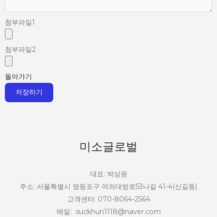
첨부파일
1
첨부파일
2
돌아가기
저장하기
미소글로벌
대표: 박상원
주소: 서울특별시 영등포구 여의대방로53나길 41-4(신길동)
고객센터: 070-8064-2564
메일: suckhun1118@naver.com