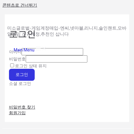
콘텐츠로 건너뛰기
미소글로벌-게임계정매입-엔씨,넷마블,리니지,솔인챈트,모바
로그인
일게임 신규계정,추천인 삽니다
Main Menu
아이디
비밀번호
로그인 상태 유지
로그인
소셜 로그인
비밀번호 찾기
회원가입